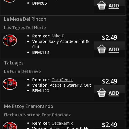
BPM:
85
La Mesa Del Rincon
Los Tigres Del Norte
Remixer:
Mike F
$2.49
Version:
Sax y Acordeon Int &
Out
BPM:
113
Tatuajes
La Furia Del Bravo
Remixer:
OscaRemix
$2.49
Version:
Acapella Starer & Out
BPM:
120
Me Estoy Enamorando
Flechazo Norteno Feat Principez
Remixer:
OscaRemix
$2.49
Version:
Acapella Starer & No