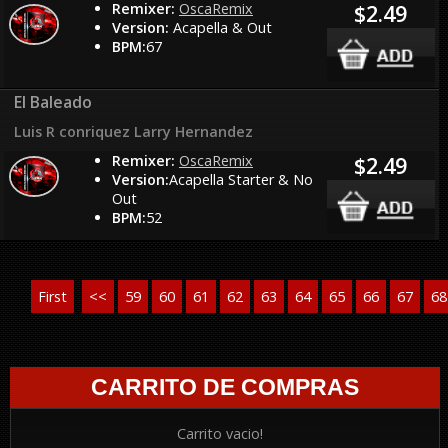
Remixer:
OscaRemix
$2.49
Version:
Acapella & Out
BPM:
67
El Baleado
Luis R conriquez Larry Hernandez
Remixer:
OscaRemix
$2.49
Version:
Acapella Starter & No
Out
BPM:
52
First
<<
59
60
61
62
63
64
65
66
67
68
CARRITO DE COMPRAS
Carrito vacio!