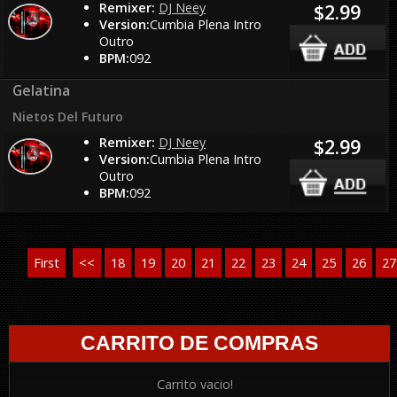
Remixer:
DJ Neey
$2.99
Version:
Cumbia Plena Intro
Outro
BPM:
092
Gelatina
Nietos Del Futuro
Remixer:
DJ Neey
$2.99
Version:
Cumbia Plena Intro
Outro
BPM:
092
First
<<
18
19
20
21
22
23
24
25
26
27
CARRITO DE COMPRAS
Carrito vacio!